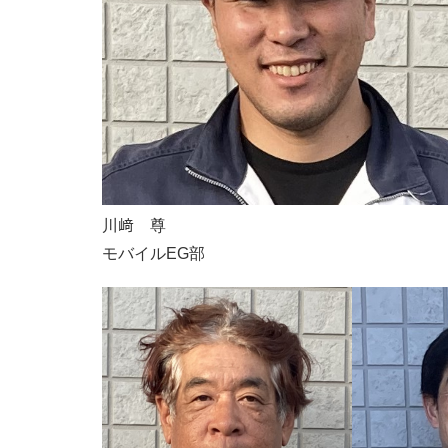
川﨑 尊
モバイルEG部