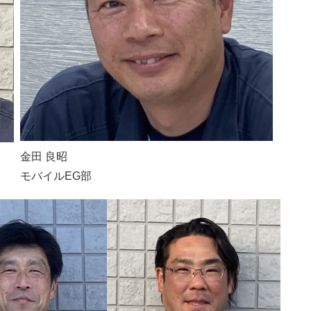
金田 良昭
モバイルEG部