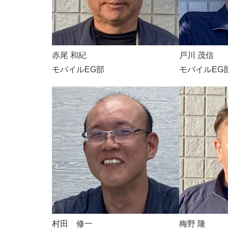
赤尾 和紀
戸川 茂信
モバイルEG部
モバイルEG
村田 修一
梅野 隆