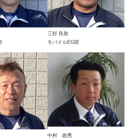
三好 良政
部
モバイルEG部
中村 政秀